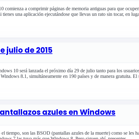
 comienza a comprimir páginas de memoria antiguas para que ocupen 
si tienes una aplicación ejecutándose que llevas un rato sin tocar, en lug
e julio de 2015
ows 10 será lanzada el próximo día 29 de julio tanto para los usuarios
 Windows 8.1, simultáneamente en 190 países y de manera gratuita. El 
pantallazos azules en Windows
 el tiempo, son las BSOD (pantallas azules de la muerte) como se les 
ows 7 las tuvo más que Windows 8. Pero siguen ahí, presentes,