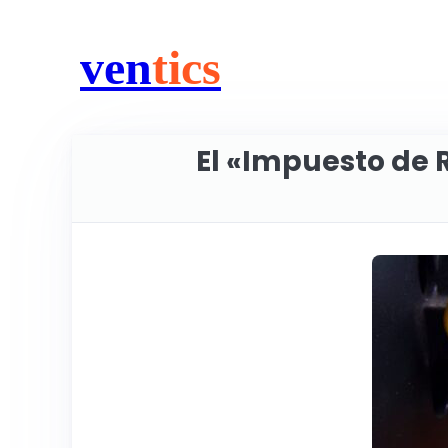
ven
tics
El «Impuesto de 