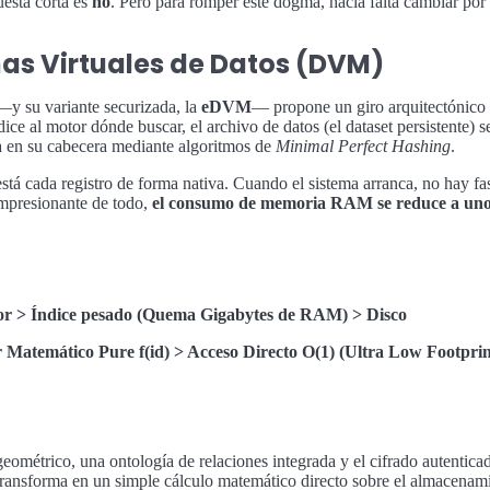
uesta corta es
no
. Pero para romper este dogma, hacía falta cambiar por c
as Virtuales de Datos (DVM)
y su variante securizada, la
eDVM
— propone un giro arquitectónico 
ce al motor dónde buscar, el archivo de datos (el dataset persistente)
a en su cabecera mediante algoritmos de
Minimal Perfect Hashing
.
tá cada registro de forma nativa. Cuando el sistema arranca, no hay fas
impresionante de todo,
el consumo de memoria RAM se reduce a unos 
tor > Índice pesado (Quema Gigabytes de RAM) > Disco
Matemático Pure f(id) > Acceso Directo O(1) (Ultra Low Footpri
geométrico, una ontología de relaciones integrada y el cifrado autentic
ansforma en un simple cálculo matemático directo sobre el almacenami