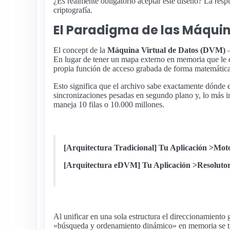
¿Es realmente obligatorio aceptar este diseño? La resp
criptografía.
El Paradigma de las Máquin
El concept de la
Máquina Virtual de Datos (DVM)
—
En lugar de tener un mapa externo en memoria que le di
propia función de acceso grabada de forma matemátic
Esto significa que el archivo sabe exactamente dónde es
sincronizaciones pesadas en segundo plano y, lo más 
maneja 10 filas o 10.000 millones.
[Arquitectura Tradicional] Tu Aplicación >Mo
[Arquitectura eDVM] Tu Aplicación >Resolutor 
Al unificar en una sola estructura el direccionamiento 
«búsqueda y ordenamiento dinámico» en memoria se tr