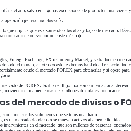
5 días del año, salvo en algunas excepciones de productos financieros y
la operación genera una plusvalía.
vo, lo que implica que está sometido a las altas y bajas de mercado. Bás
ara comprarlo de nuevo por un coste más bajo.
glés, Foreign Exchange, FX o Currency Market, y se traduce en mercad
s de todo el mundo, en otras ocasiones hemos hablado al respecto, ind
omercialmente acude al mercado FOREX para obtenerlas y si opera para
gocia.
l mercado de FOREX, facilitar el flujo monetario internacional derivad
s, moviendo diariamente más de 5 billones de dólares americanos.
cas del mercado de divisas o F
, son inmensos los volúmenes que se transan a diario.
o, es un mercado donde solo se mueven activos altamente liquidos.
s intervinientes en el mercado, que son millones de personas, operador
talmente descentralizado y cualquiera puede operar desde cualquier punto