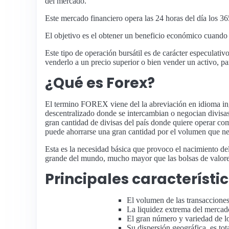
del mercado.
Este mercado financiero opera las 24 horas del día los 36
El objetivo es el obtener un beneficio económico cuando 
Este tipo de operación bursátil es de carácter especulati
venderlo a un precio superior o bien vender un activo, p
¿Qué es Forex?
El termino FOREX viene del la abreviación en idioma in
descentralizado donde se intercambian o negocian divisa
gran cantidad de divisas del país donde quiere operar c
puede ahorrarse una gran cantidad por el volumen que ne
Esta es la necesidad básica que provoco el nacimiento de
grande del mundo, mucho mayor que las bolsas de valore
Principales característi
El volumen de las transacciones
La liquidez extrema del mercad
El gran número y variedad de lo
Su dispersión geográfica, es to