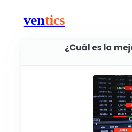
ven
tics
¿Cuál es la me