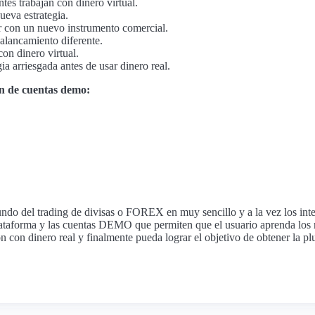
tes trabajan con dinero virtual.
ueva estrategia.
 con un nuevo instrumento comercial.
alancamiento diferente.
on dinero virtual.
a arriesgada antes de usar dinero real.
n de cuentas demo:
undo del trading de divisas o FOREX en muy sencillo y a la vez los int
lataforma y las cuentas DEMO que permiten que el usuario aprenda los m
ón con dinero real y finalmente pueda lograr el objetivo de obtener la p